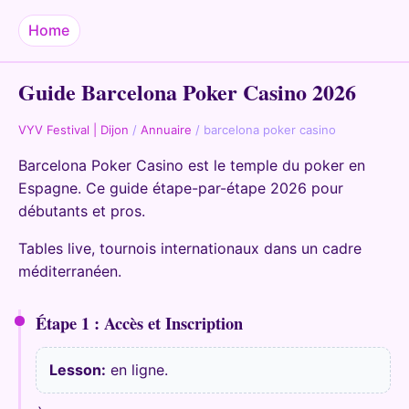
Home
Guide Barcelona Poker Casino 2026
VYV Festival | Dijon
/
Annuaire
/
barcelona poker casino
Barcelona Poker Casino est le temple du poker en
Espagne. Ce guide étape-par-étape 2026 pour
débutants et pros.
Tables live, tournois internationaux dans un cadre
méditerranéen.
Étape 1 : Accès et Inscription
Lesson:
en ligne.