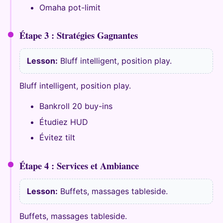
Omaha pot-limit
Étape 3 : Stratégies Gagnantes
Lesson:
Bluff intelligent, position play.
Bluff intelligent, position play.
Bankroll 20 buy-ins
Étudiez HUD
Évitez tilt
Étape 4 : Services et Ambiance
Lesson:
Buffets, massages tableside.
Buffets, massages tableside.