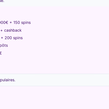
ue.
000€ + 150 spins
 + cashback
 + 200 spins
épôts
€
ulaires.