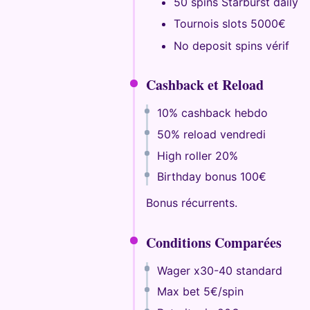
50 spins Starburst daily
Tournois slots 5000€
No deposit spins vérif
Cashback et Reload
10% cashback hebdo
50% reload vendredi
High roller 20%
Birthday bonus 100€
Bonus récurrents.
Conditions Comparées
Wager x30-40 standard
Max bet 5€/spin