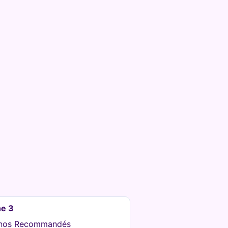
e 3
inos Recommandés