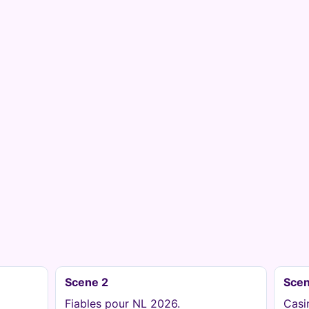
Scene 2
Scen
Fiables pour NL 2026.
Cas