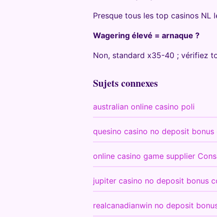
Presque tous les top casinos NL l
Wagering élevé = arnaque ?
Non, standard x35-40 ; vérifiez t
Sujets connexes
australian online casino poli
quesino casino no deposit bonus
online casino game supplier Cons
jupiter casino no deposit bonus 
realcanadianwin no deposit bonus