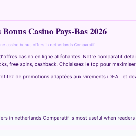
s Bonus Casino Pays-Bas 2026
ine casino bonus offers in netherlands Comparatif
'offres casino en ligne alléchantes. Notre comparatif détai
ks, free spins, cashback. Choisissez le top pour maximise
, profitez de promotions adaptées aux virements iDEAL et d
fers in netherlands Comparatif is most useful when readers