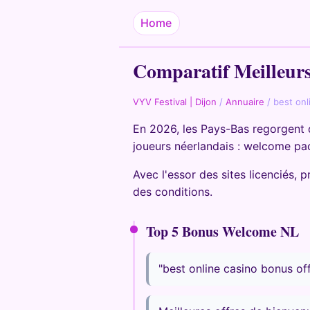
Home
Comparatif Meilleur
VYV Festival | Dijon
/
Annuaire
/
best onl
En 2026, les Pays-Bas regorgent d
joueurs néerlandais : welcome pac
Avec l'essor des sites licenciés
des conditions.
Top 5 Bonus Welcome NL
"best online casino bonus of