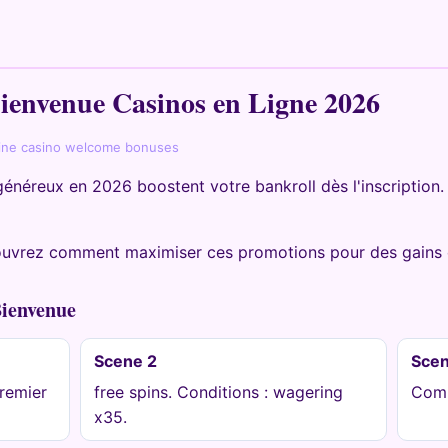
ienvenue Casinos en Ligne 2026
line casino welcome bonuses
énéreux en 2026 boostent votre bankroll dès l'inscription. 
ouvrez comment maximiser ces promotions pour des gains
Bienvenue
Scene 2
Scen
remier
free spins. Conditions : wagering
Comp
x35.