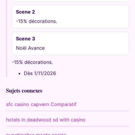
Scene 2
-15% décorations.
Scene 3
Noël Avance
-15% décorations.
Dès 1/11/2026
Sujets connexes
sfc casino capvern Comparatif
hotels in deadwood sd with casino