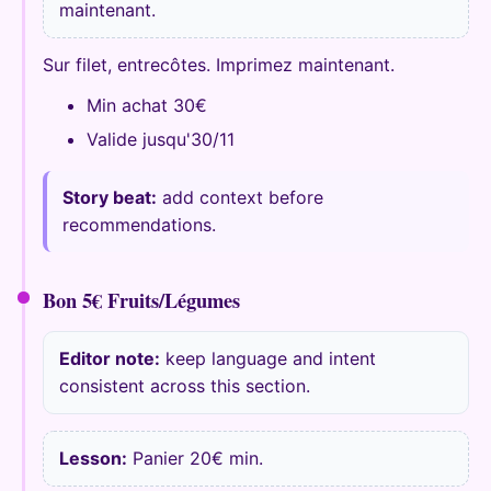
maintenant.
Sur filet, entrecôtes. Imprimez maintenant.
Min achat 30€
Valide jusqu'30/11
Story beat:
add context before
recommendations.
Bon 5€ Fruits/Légumes
Editor note:
keep language and intent
consistent across this section.
Lesson:
Panier 20€ min.