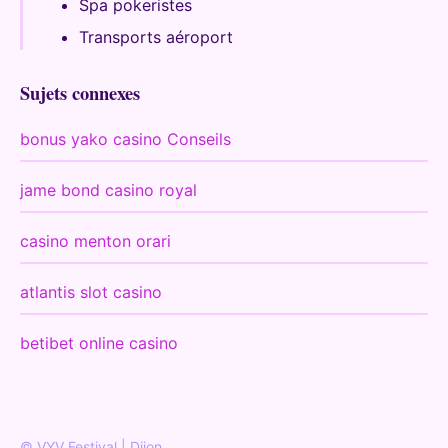
Spa pokeristes
Transports aéroport
Sujets connexes
bonus yako casino Conseils
jame bond casino royal
casino menton orari
atlantis slot casino
betibet online casino
© VYV Festival | Dijon