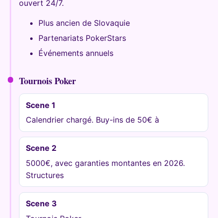
ouvert 24/7.
Plus ancien de Slovaquie
Partenariats PokerStars
Événements annuels
Tournois Poker
Scene 1
Calendrier chargé. Buy-ins de 50€ à
Scene 2
5000€, avec garanties montantes en 2026.
Structures
Scene 3