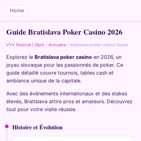
Home
Guide Bratislava Poker Casino 2026
VYV Festival | Dijon
/
Annuaire
/
bratislava poker casino Guide
Explorez le
Bratislava poker casino
en 2026, un
joyau slovaque pour les passionnés de poker. Ce
guide détaillé couvre tournois, tables cash et
ambiance unique de la capitale.
Avec des événements internationaux et des stakes
élevés, Bratislava attire pros et amateurs. Découvrez
tout pour votre visite réussie.
Histoire et Évolution