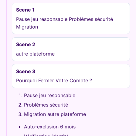
Scene 1
Pause jeu responsable Problèmes sécurité
Migration
Scene 2
autre plateforme
Scene 3
Pourquoi Fermer Votre Compte ?
Pause jeu responsable
Problèmes sécurité
Migration autre plateforme
Auto-exclusion 6 mois