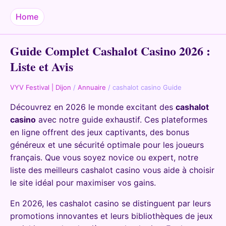
Home
Guide Complet Cashalot Casino 2026 :
Liste et Avis
VYV Festival | Dijon
/
Annuaire
/
cashalot casino Guide
Découvrez en 2026 le monde excitant des
cashalot
casino
avec notre guide exhaustif. Ces plateformes
en ligne offrent des jeux captivants, des bonus
généreux et une sécurité optimale pour les joueurs
français. Que vous soyez novice ou expert, notre
liste des meilleurs cashalot casino vous aide à choisir
le site idéal pour maximiser vos gains.
En 2026, les cashalot casino se distinguent par leurs
promotions innovantes et leurs bibliothèques de jeux