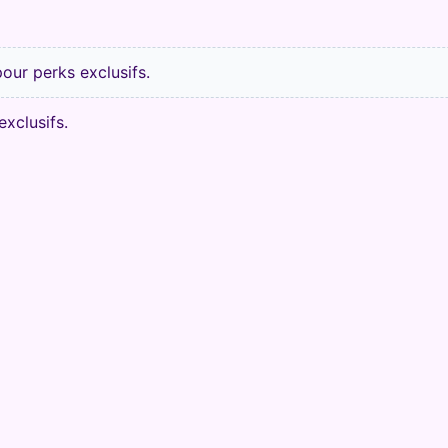
ur perks exclusifs.
xclusifs.