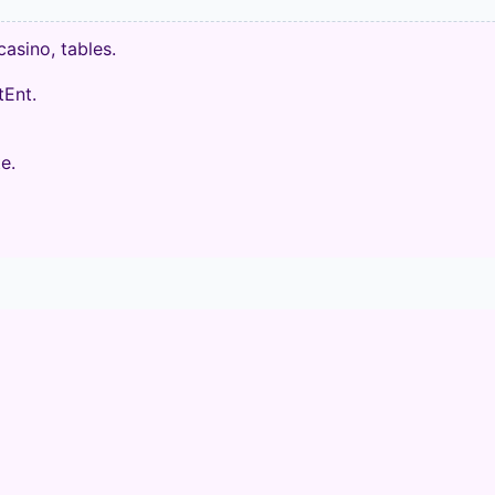
 casino, tables.
tEnt.
e.