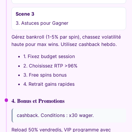
Scene 3
3. Astuces pour Gagner
Gérez bankroll (1-5% par spin), chassez volatilité
haute pour max wins. Utilisez cashback hebdo.
1. Fixez budget session
2. Choisissez RTP >96%
3. Free spins bonus
4. Retrait gains rapides
4. Bonus et Promotions
cashback. Conditions : x30 wager.
Reload 50% vendredis, VIP programme avec