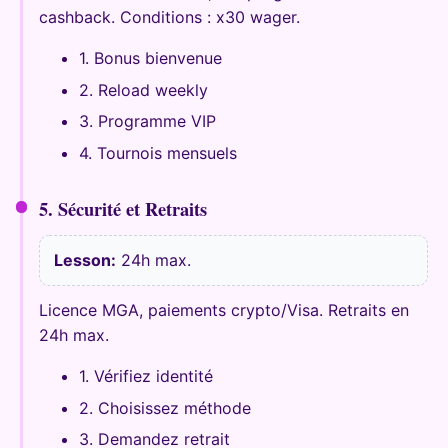
cashback. Conditions : x30 wager.
1. Bonus bienvenue
2. Reload weekly
3. Programme VIP
4. Tournois mensuels
5. Sécurité et Retraits
Lesson:
24h max.
Licence MGA, paiements crypto/Visa. Retraits en
24h max.
1. Vérifiez identité
2. Choisissez méthode
3. Demandez retrait