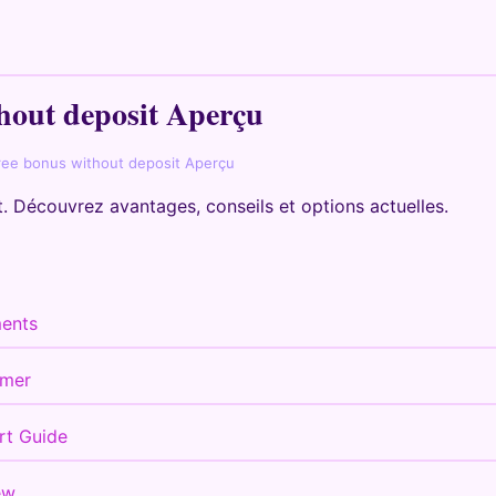
thout deposit Aperçu
ree bonus without deposit Aperçu
. Découvrez avantages, conseils et options actuelles.
ments
 mer
rt Guide
ew