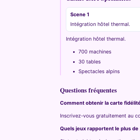
Scene 1
Intégration hôtel thermal.
Intégration hôtel thermal.
700 machines
30 tables
Spectacles alpins
Questions fréquentes
Comment obtenir la carte fidélit
Inscrivez-vous gratuitement au c
Quels jeux rapportent le plus de 