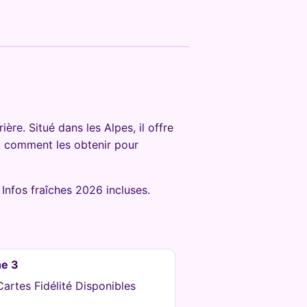
re. Situé dans les Alpes, il offre
 et comment les obtenir pour
Infos fraîches 2026 incluses.
e 3
Cartes Fidélité Disponibles