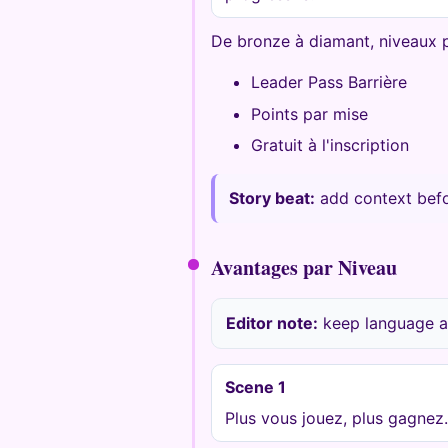
De bronze à diamant, niveaux p
Leader Pass Barrière
Points par mise
Gratuit à l'inscription
Story beat:
add context bef
Avantages par Niveau
Editor note:
keep language an
Scene 1
Plus vous jouez, plus gagnez.