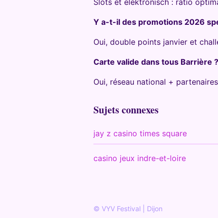
Slots et elektronisch : ratio optima
Y a-t-il des promotions 2026 spé
Oui, double points janvier et cha
Carte valide dans tous Barrière 
Oui, réseau national + partenaires
Sujets connexes
jay z casino times square
casino jeux indre-et-loire
© VYV Festival | Dijon