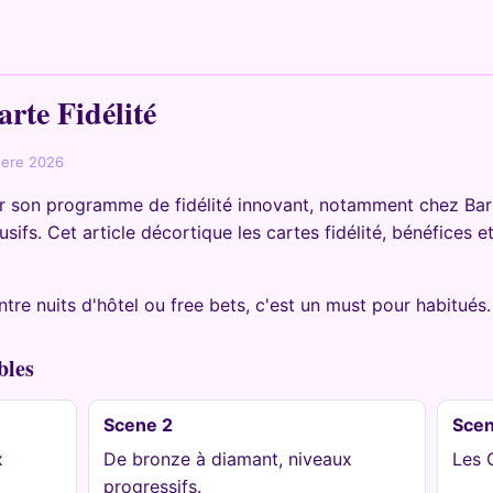
arte Fidélité
sere 2026
r son programme de fidélité innovant, notamment chez Barriè
usifs. Cet article décortique les cartes fidélité, bénéfices
re nuits d'hôtel ou free bets, c'est un must pour habitués. 
bles
Scene 2
Scen
x
De bronze à diamant, niveaux
Les 
progressifs.