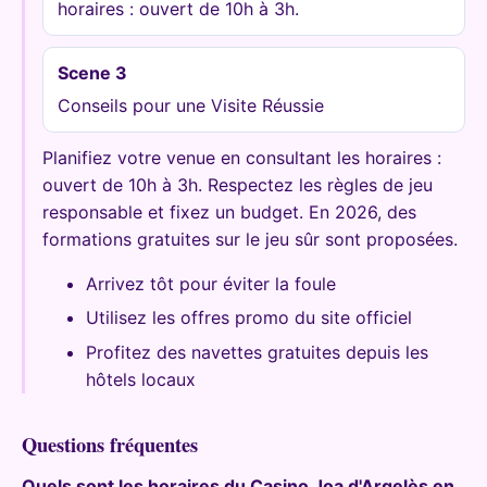
horaires : ouvert de 10h à 3h.
Scene 3
Conseils pour une Visite Réussie
Planifiez votre venue en consultant les horaires :
ouvert de 10h à 3h. Respectez les règles de jeu
responsable et fixez un budget. En 2026, des
formations gratuites sur le jeu sûr sont proposées.
Arrivez tôt pour éviter la foule
Utilisez les offres promo du site officiel
Profitez des navettes gratuites depuis les
hôtels locaux
Questions fréquentes
Quels sont les horaires du Casino Joa d'Argelès en