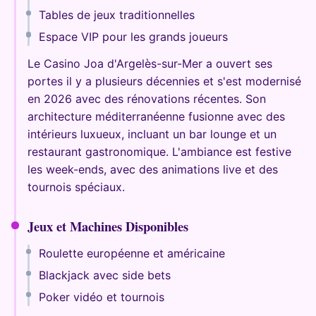
Tables de jeux traditionnelles
Espace VIP pour les grands joueurs
Le Casino Joa d'Argelès-sur-Mer a ouvert ses
portes il y a plusieurs décennies et s'est modernisé
en 2026 avec des rénovations récentes. Son
architecture méditerranéenne fusionne avec des
intérieurs luxueux, incluant un bar lounge et un
restaurant gastronomique. L'ambiance est festive
les week-ends, avec des animations live et des
tournois spéciaux.
Jeux et Machines Disponibles
Roulette européenne et américaine
Blackjack avec side bets
Poker vidéo et tournois