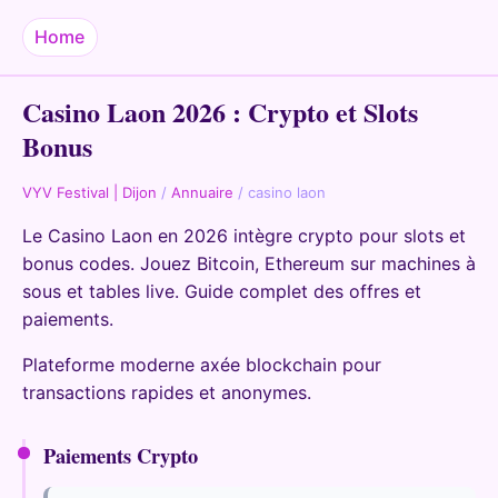
Home
Casino Laon 2026 : Crypto et Slots
Bonus
VYV Festival | Dijon
/
Annuaire
/
casino laon
Le Casino Laon en 2026 intègre crypto pour slots et
bonus codes. Jouez Bitcoin, Ethereum sur machines à
sous et tables live. Guide complet des offres et
paiements.
Plateforme moderne axée blockchain pour
transactions rapides et anonymes.
Paiements Crypto