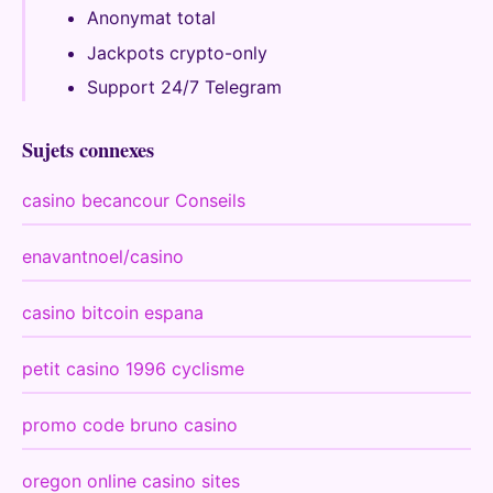
Anonymat total
Jackpots crypto-only
Support 24/7 Telegram
Sujets connexes
casino becancour Conseils
enavantnoel/casino
casino bitcoin espana
petit casino 1996 cyclisme
promo code bruno casino
oregon online casino sites