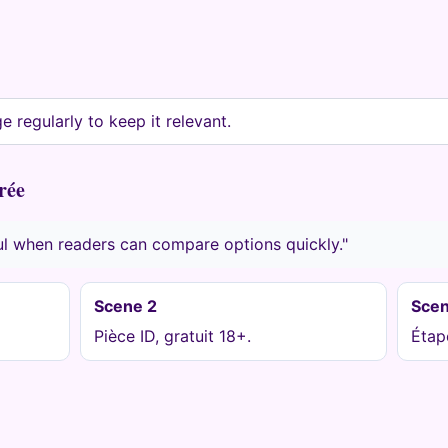
 regularly to keep it relevant.
rée
eful when readers can compare options quickly."
Scene 2
Scen
Pièce ID, gratuit 18+.
Étape