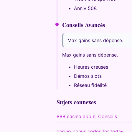
Anniv 50€
Conseils Avancés
Max gains sans dépense.
Max gains sans dépense.
Heures creuses
Démos slots
Réseau fidélité
Sujets connexes
888 casino app nj Conseils
casino bonus codes for today