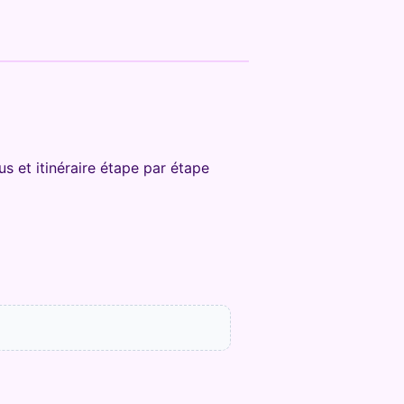
us et itinéraire étape par étape