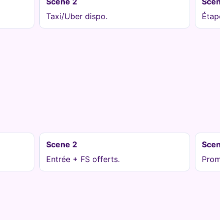
Scene 2
Scen
Taxi/Uber dispo.
Étap
Scene 2
Scen
Entrée + FS offerts.
Prom