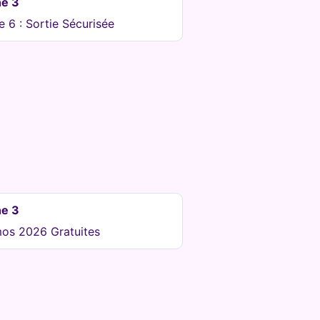
e 3
e 6 : Sortie Sécurisée
e 3
os 2026 Gratuites