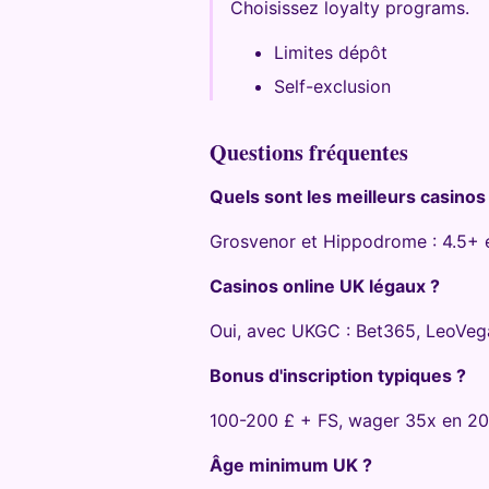
Choisissez loyalty programs.
Limites dépôt
Self-exclusion
Questions fréquentes
Quels sont les meilleurs casino
Grosvenor et Hippodrome : 4.5+ é
Casinos online UK légaux ?
Oui, avec UKGC : Bet365, LeoVe
Bonus d'inscription typiques ?
100-200 £ + FS, wager 35x en 20
Âge minimum UK ?