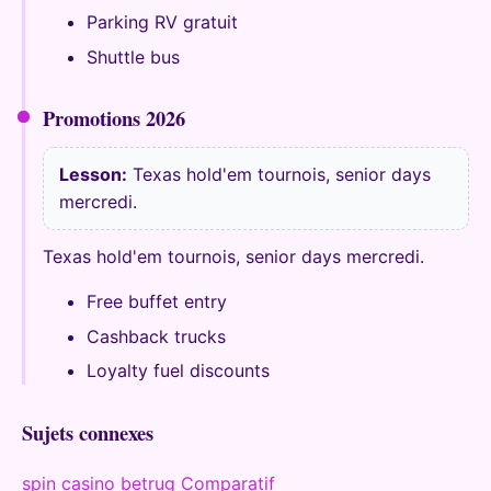
Parking RV gratuit
Shuttle bus
Promotions 2026
Lesson:
Texas hold'em tournois, senior days
mercredi.
Texas hold'em tournois, senior days mercredi.
Free buffet entry
Cashback trucks
Loyalty fuel discounts
Sujets connexes
spin casino betrug Comparatif