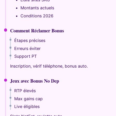
Montants actuels
Conditions 2026
Comment Réclamer Bonus
Étapes précises
Erreurs éviter
Support PT
Inscription, vérif téléphone, bonus auto.
Jeux avec Bonus No Dep
RTP élevés
Max gains cap
Live éligibles