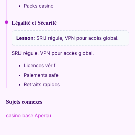
Packs casino
Légalité et Sécurité
Lesson:
SRIJ régule, VPN pour accès global.
SRIJ régule, VPN pour accès global.
Licences vérif
Paiements safe
Retraits rapides
Sujets connexes
casino base Aperçu