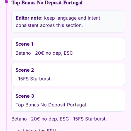
Top Bonus No Deposit Portugal
Editor note:
keep language and intent
consistent across this section.
Scene 1
Betano : 20€ no dep, ESC
Scene 2
: 15FS Starburst.
Scene 3
Top Bonus No Deposit Portugal
Betano : 20€ no dep, ESC : 15FS Starburst.
Liste sites SRIJ