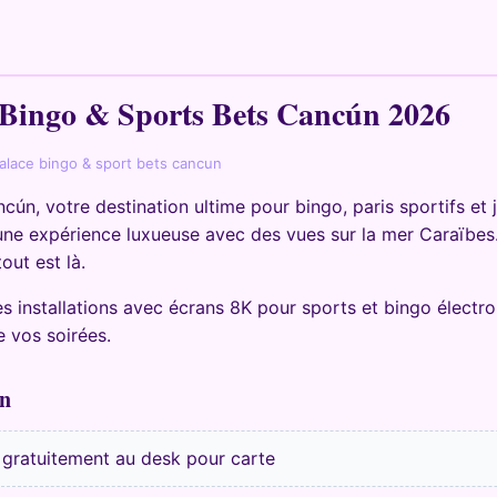
 Bingo & Sports Bets Cancún 2026
alace bingo & sport bets cancun
ún, votre destination ultime pour bingo, paris sportifs et 
une expérience luxueuse avec des vues sur la mer Caraïbes
out est là.
s installations avec écrans 8K pour sports et bingo électr
e vos soirées.
on
 gratuitement au desk pour carte