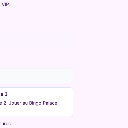
 VIP.
e 3
e 2: Jouer au Bingo Palace
eures.