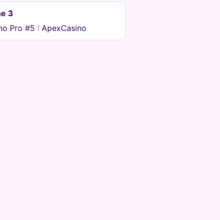
e 3
no Pro #5 : ApexCasino