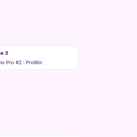
e 3
no Pro #2 : ProWin