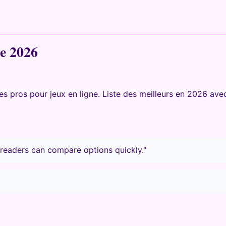
te 2026
s pros pour jeux en ligne. Liste des meilleurs en 2026 ave
 readers can compare options quickly."