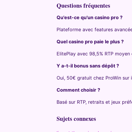
Questions fréquentes
Qu'est-ce qu'un casino pro ?
Plateforme avec features avancée
Quel casino pro paie le plus ?
ElitePlay avec 98,5% RTP moyen 
Y a-t-il bonus sans dépôt ?
Oui, 50€ gratuit chez ProWin sur i
Comment choisir ?
Basé sur RTP, retraits et jeux préf
Sujets connexes