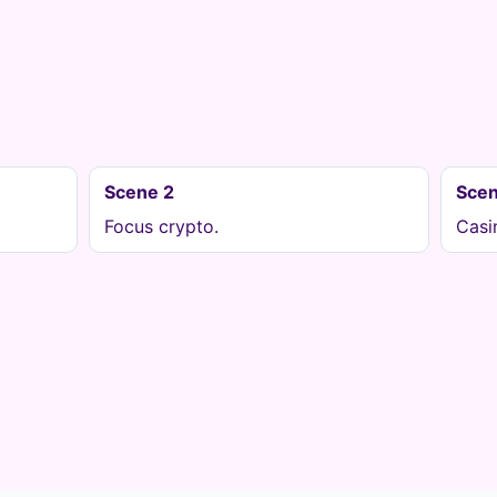
Scene 2
Scen
Focus crypto.
Casi