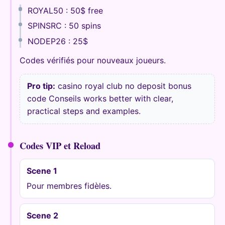
ROYAL50 : 50$ free
SPINSRC : 50 spins
NODEP26 : 25$
Codes vérifiés pour nouveaux joueurs.
Pro tip:
casino royal club no deposit bonus
code Conseils works better with clear,
practical steps and examples.
Codes VIP et Reload
Scene 1
Pour membres fidèles.
Scene 2