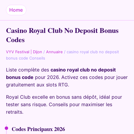
Home
Casino Royal Club No Deposit Bonus
Codes
VYV Festival | Dijon
/
Annuaire
/
casino royal club no deposit
bonus code Conseils
Liste complète des
casino royal club no deposit
bonus code
pour 2026. Activez ces codes pour jouer
gratuitement aux slots RTG.
Royal Club excelle en bonus sans dépôt, idéal pour
tester sans risque. Conseils pour maximiser les
retraits.
Codes Principaux 2026