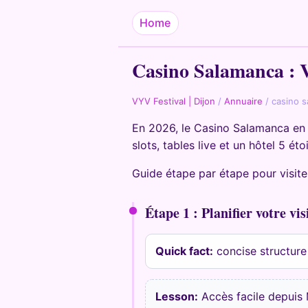
Home
Casino Salamanca : V
VYV Festival | Dijon
/
Annuaire
/
casino 
En 2026, le Casino Salamanca en 
slots, tables live et un hôtel 5 ét
Guide étape par étape pour visite
Étape 1 : Planifier votre vis
Quick fact:
concise structure
Lesson:
Accès facile depuis 