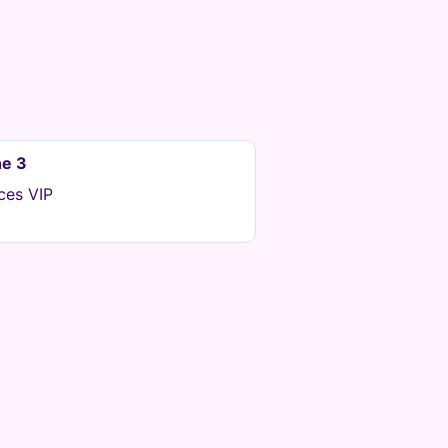
e 3
ces VIP