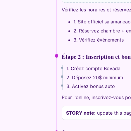
Vérifiez les horaires et réserve
1. Site officiel salamanca
2. Réservez chambre + en
3. Vérifiez événements
Étape 2 : Inscription et bo
1. Créez compte Bovada
2. Déposez 20$ minimum
3. Activez bonus auto
Pour l'online, inscrivez-vous 
STORY note:
update this page