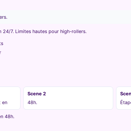
ers.
 24/7. Limites hautes pour high-rollers.
ts
r
Scene 2
Scen
t en
48h.
Étap
en 48h.