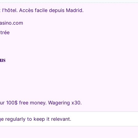
z l'hôtel. Accès facile depuis Madrid.
casino.com
trée
nus
pour 100$ free money. Wagering x30.
 regularly to keep it relevant.