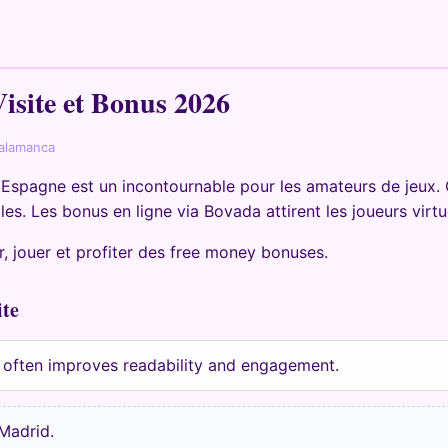
isite et Bonus 2026
salamanca
Espagne est un incontournable pour les amateurs de jeux. 
oiles. Les bonus en ligne via Bovada attirent les joueurs virtu
r, jouer et profiter des free money bonuses.
ite
 often improves readability and engagement.
Madrid.