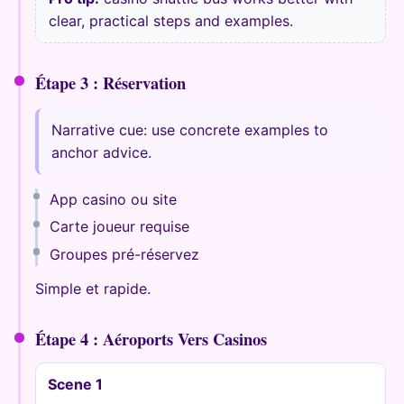
clear, practical steps and examples.
Étape 3 : Réservation
Narrative cue: use concrete examples to
anchor advice.
App casino ou site
Carte joueur requise
Groupes pré-réservez
Simple et rapide.
Étape 4 : Aéroports Vers Casinos
Scene 1