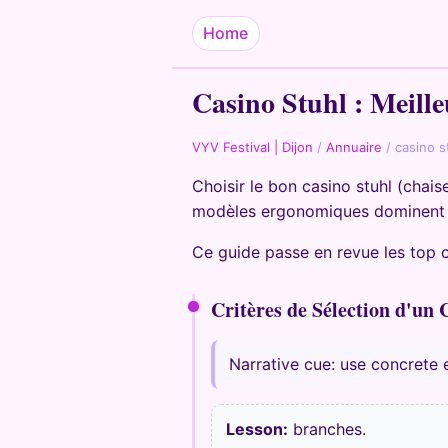
Home
Casino Stuhl : Meille
VYV Festival | Dijon
/
Annuaire
/
casino s
Choisir le bon casino stuhl (chais
modèles ergonomiques dominent a
Ce guide passe en revue les top ch
Critères de Sélection d'un 
Narrative cue: use concrete
Lesson:
branches.