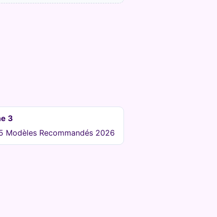
e 3
5 Modèles Recommandés 2026