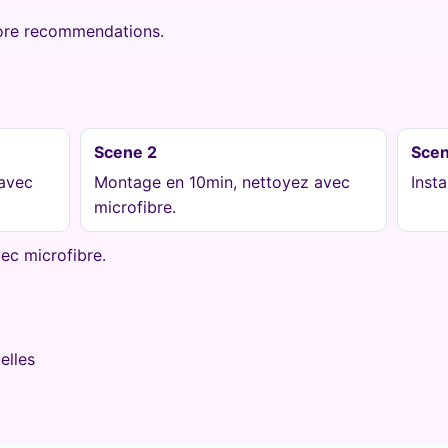
ore recommendations.
Scene 2
Scen
avec
Montage en 10min, nettoyez avec
Insta
microfibre.
ec microfibre.
elles