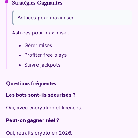
Stratégies Gagnantes
Astuces pour maximiser.
Astuces pour maximiser.
Gérer mises
Profiter free plays
Suivre jackpots
Questions fréquentes
Les bots sont-ils sécurisés ?
Oui, avec encryption et licences.
Peut-on gagner réel ?
Oui, retraits crypto en 2026.