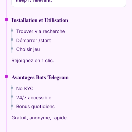
keep it relevant.
Installation et Utilisation
Trouver via recherche
Démarrer /start
Choisir jeu
Rejoignez en 1 clic.
Avantages Bots Telegram
No KYC
24/7 accessible
Bonus quotidiens
Gratuit, anonyme, rapide.