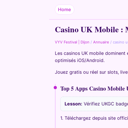
Home
Casino UK Mobile : M
VYV Festival | Dijon
/
Annuaire
/
casino u
Les casinos UK mobile dominent e
optimisés iOS/Android.
Jouez gratis ou réel sur slots, li
Top 5 Apps Casino Mobile
Lesson:
Vérifiez UKGC badge
1. Téléchargez depuis site offi