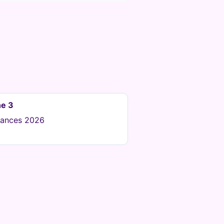
e 3
ances 2026