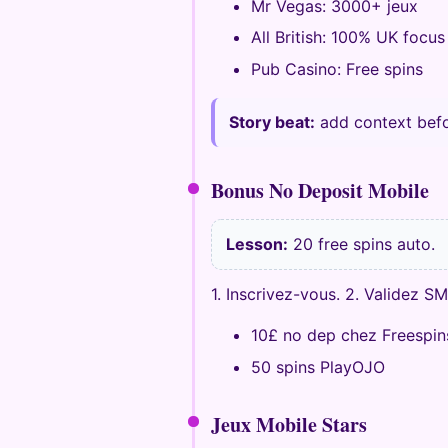
Mr Vegas: 3000+ jeux
All British: 100% UK focus
Pub Casino: Free spins
Story beat:
add context bef
Bonus No Deposit Mobile
Lesson:
20 free spins auto.
1. Inscrivez-vous. 2. Validez SM
10£ no dep chez Freespin
50 spins PlayOJO
Jeux Mobile Stars