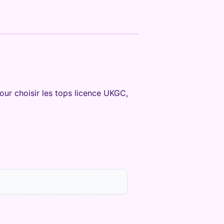
ur choisir les tops licence UKGC,