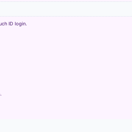
uch ID login.
.