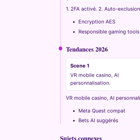
1. 2FA activé. 2. Auto-exclusio
Encryption AES
Responsible gaming tools
Tendances 2026
Scene 1
VR mobile casino, AI
personnalisation.
VR mobile casino, AI personnali
Meta Quest compat
Bets AI suggérés
Sujets connexes