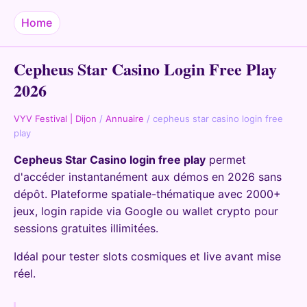
Home
Cepheus Star Casino Login Free Play
2026
VYV Festival | Dijon
/
Annuaire
/
cepheus star casino login free
play
Cepheus Star Casino login free play
permet
d'accéder instantanément aux démos en 2026 sans
dépôt. Plateforme spatiale-thématique avec 2000+
jeux, login rapide via Google ou wallet crypto pour
sessions gratuites illimitées.
Idéal pour tester slots cosmiques et live avant mise
réel.