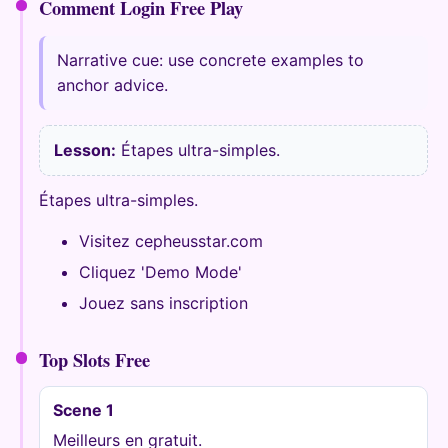
Comment Login Free Play
Narrative cue: use concrete examples to
anchor advice.
Lesson:
Étapes ultra-simples.
Étapes ultra-simples.
Visitez cepheusstar.com
Cliquez 'Demo Mode'
Jouez sans inscription
Top Slots Free
Scene 1
Meilleurs en gratuit.