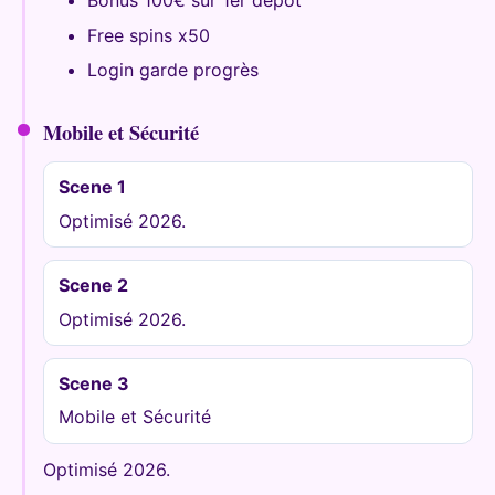
Bonus 100€ sur 1er dépôt
Free spins x50
Login garde progrès
Mobile et Sécurité
Scene 1
Optimisé 2026.
Scene 2
Optimisé 2026.
Scene 3
Mobile et Sécurité
Optimisé 2026.