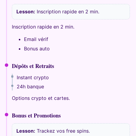
Lesson:
Inscription rapide en 2 min.
Inscription rapide en 2 min.
Email vérif
Bonus auto
Dépôts et Retraits
Instant crypto
24h banque
Options crypto et cartes.
Bonus et Promotions
Lesson:
Trackez vos free spins.