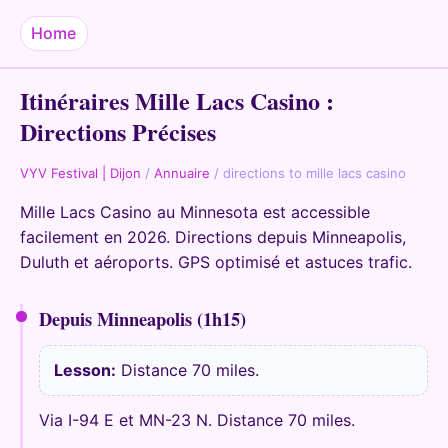
Home
Itinéraires Mille Lacs Casino :
Directions Précises
VYV Festival | Dijon
/
Annuaire
/
directions to mille lacs casino
Mille Lacs Casino au Minnesota est accessible
facilement en 2026. Directions depuis Minneapolis,
Duluth et aéroports. GPS optimisé et astuces trafic.
Depuis Minneapolis (1h15)
Lesson:
Distance 70 miles.
Via I-94 E et MN-23 N. Distance 70 miles.