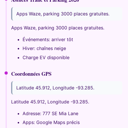
Apps Waze, parking 3000 places gratuites.
Apps Waze, parking 3000 places gratuites.
Événements: arriver tôt
Hiver: chaînes neige
Charge EV disponible
Coordonnées GPS
Latitude 45.912, Longitude -93.285.
Latitude 45.912, Longitude -93.285.
Adresse: 777 SE Mia Lane
Apps: Google Maps précis