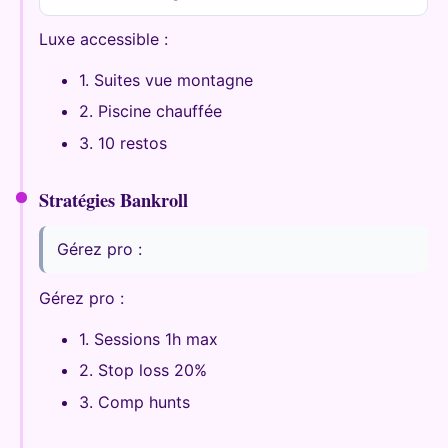
Luxe accessible :
1. Suites vue montagne
2. Piscine chauffée
3. 10 restos
Stratégies Bankroll
Gérez pro :
Gérez pro :
1. Sessions 1h max
2. Stop loss 20%
3. Comp hunts