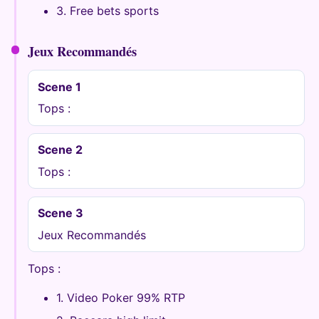
3. Free bets sports
Jeux Recommandés
Scene 1
Tops :
Scene 2
Tops :
Scene 3
Jeux Recommandés
Tops :
1. Video Poker 99% RTP