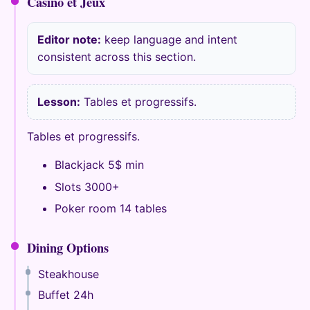
Casino et Jeux
Editor note:
keep language and intent
consistent across this section.
Lesson:
Tables et progressifs.
Tables et progressifs.
Blackjack 5$ min
Slots 3000+
Poker room 14 tables
Dining Options
Steakhouse
Buffet 24h