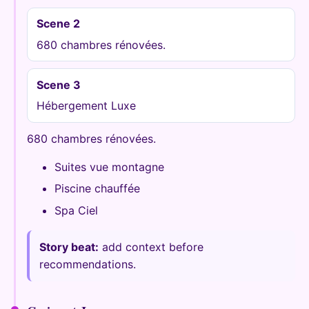
Scene 2
680 chambres rénovées.
Scene 3
Hébergement Luxe
680 chambres rénovées.
Suites vue montagne
Piscine chauffée
Spa Ciel
Story beat:
add context before
recommendations.