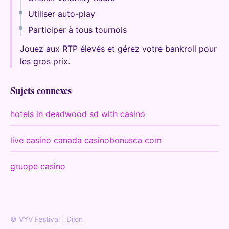
Utiliser auto-play
Participer à tous tournois
Jouez aux RTP élevés et gérez votre bankroll pour
les gros prix.
Sujets connexes
hotels in deadwood sd with casino
live casino canada casinobonusca com
gruope casino
© VYV Festival | Dijon