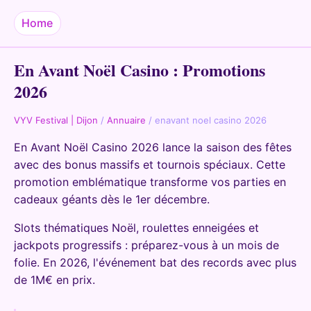
Home
En Avant Noël Casino : Promotions
2026
VYV Festival | Dijon
/
Annuaire
/
enavant noel casino 2026
En Avant Noël Casino 2026 lance la saison des fêtes
avec des bonus massifs et tournois spéciaux. Cette
promotion emblématique transforme vos parties en
cadeaux géants dès le 1er décembre.
Slots thématiques Noël, roulettes enneigées et
jackpots progressifs : préparez-vous à un mois de
folie. En 2026, l'événement bat des records avec plus
de 1M€ en prix.