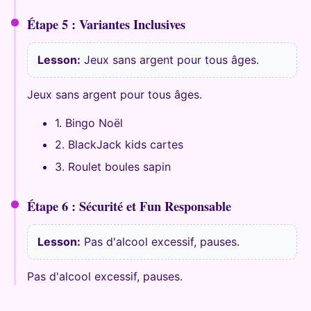
Étape 5 : Variantes Inclusives
Lesson:
Jeux sans argent pour tous âges.
Jeux sans argent pour tous âges.
1. Bingo Noël
2. BlackJack kids cartes
3. Roulet boules sapin
Étape 6 : Sécurité et Fun Responsable
Lesson:
Pas d'alcool excessif, pauses.
Pas d'alcool excessif, pauses.