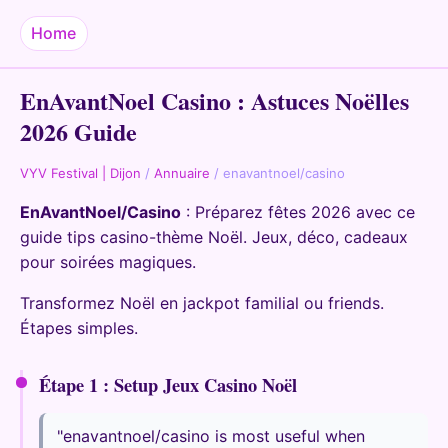
Home
EnAvantNoel Casino : Astuces Noëlles
2026 Guide
VYV Festival | Dijon
/
Annuaire
/
enavantnoel/casino
EnAvantNoel/Casino
: Préparez fêtes 2026 avec ce
guide tips casino-thème Noël. Jeux, déco, cadeaux
pour soirées magiques.
Transformez Noël en jackpot familial ou friends.
Étapes simples.
Étape 1 : Setup Jeux Casino Noël
"enavantnoel/casino is most useful when