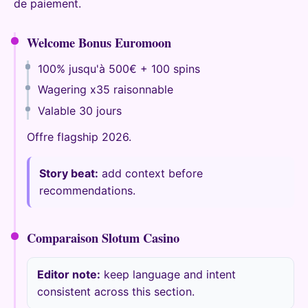
de paiement.
Welcome Bonus Euromoon
100% jusqu'à 500€ + 100 spins
Wagering x35 raisonnable
Valable 30 jours
Offre flagship 2026.
Story beat:
add context before
recommendations.
Comparaison Slotum Casino
Editor note:
keep language and intent
consistent across this section.