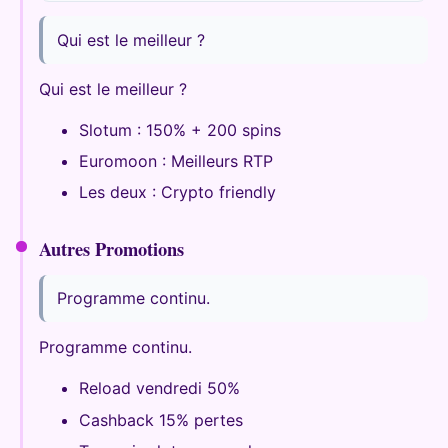
Qui est le meilleur ?
Qui est le meilleur ?
Slotum : 150% + 200 spins
Euromoon : Meilleurs RTP
Les deux : Crypto friendly
Autres Promotions
Programme continu.
Programme continu.
Reload vendredi 50%
Cashback 15% pertes