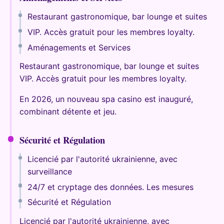
Restaurant gastronomique, bar lounge et suites
VIP. Accès gratuit pour les membres loyalty.
Aménagements et Services
Restaurant gastronomique, bar lounge et suites
VIP. Accès gratuit pour les membres loyalty.
En 2026, un nouveau spa casino est inauguré,
combinant détente et jeu.
Sécurité et Régulation
Licencié par l'autorité ukrainienne, avec
surveillance
24/7 et cryptage des données. Les mesures
Sécurité et Régulation
Licencié par l'autorité ukrainienne, avec