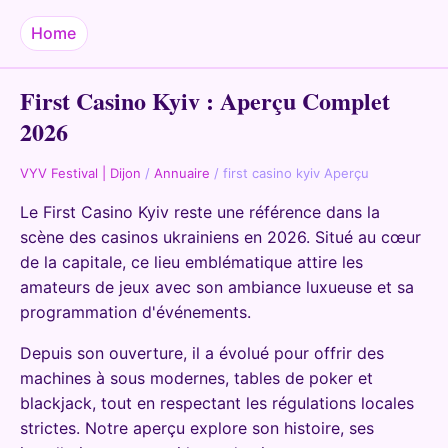
Home
First Casino Kyiv : Aperçu Complet
2026
VYV Festival | Dijon
/
Annuaire
/
first casino kyiv Aperçu
Le First Casino Kyiv reste une référence dans la
scène des casinos ukrainiens en 2026. Situé au cœur
de la capitale, ce lieu emblématique attire les
amateurs de jeux avec son ambiance luxueuse et sa
programmation d'événements.
Depuis son ouverture, il a évolué pour offrir des
machines à sous modernes, tables de poker et
blackjack, tout en respectant les régulations locales
strictes. Notre aperçu explore son histoire, ses