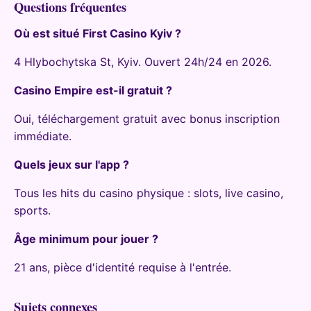
Questions fréquentes
Où est situé First Casino Kyiv ?
4 Hlybochytska St, Kyiv. Ouvert 24h/24 en 2026.
Casino Empire est-il gratuit ?
Oui, téléchargement gratuit avec bonus inscription
immédiate.
Quels jeux sur l'app ?
Tous les hits du casino physique : slots, live casino,
sports.
Âge minimum pour jouer ?
21 ans, pièce d'identité requise à l'entrée.
Sujets connexes