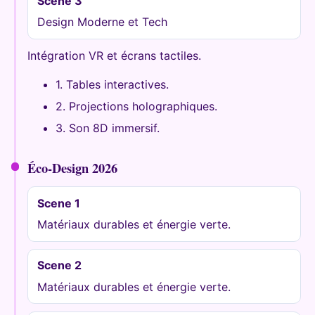
Scene 3
Design Moderne et Tech
Intégration VR et écrans tactiles.
1. Tables interactives.
2. Projections holographiques.
3. Son 8D immersif.
Éco-Design 2026
Scene 1
Matériaux durables et énergie verte.
Scene 2
Matériaux durables et énergie verte.