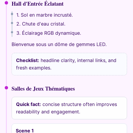
Hall d'Entrée Éclatant
1. Sol en marbre incrusté.
2. Chute d'eau cristal.
3. Éclairage RGB dynamique.
Bienvenue sous un dôme de gemmes LED.
Checklist:
headline clarity, internal links, and
fresh examples.
Salles de Jeux Thématiques
Quick fact:
concise structure often improves
readability and engagement.
Scene 1