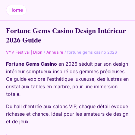
Home
Fortune Gems Casino Design Intérieur
2026 Guide
VYV Festival | Dijon
/
Annuaire
/
fortune gems casino 2026
Fortune Gems Casino
en 2026 séduit par son design
intérieur somptueux inspiré des gemmes précieuses.
Ce guide explore l'esthétique luxueuse, des lustres en
cristal aux tables en marbre, pour une immersion
totale.
Du hall d'entrée aux salons VIP, chaque détail évoque
richesse et chance. Idéal pour les amateurs de design
et de jeux.