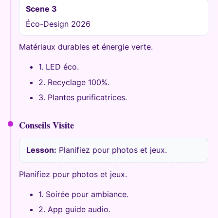
Scene 3
Éco-Design 2026
Matériaux durables et énergie verte.
1. LED éco.
2. Recyclage 100%.
3. Plantes purificatrices.
Conseils Visite
Lesson:
Planifiez pour photos et jeux.
Planifiez pour photos et jeux.
1. Soirée pour ambiance.
2. App guide audio.