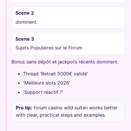
Scene 2
dominent.
Scene 3
Sujets Populaires sur le Forum
Bonus sans dépôt et jackpots récents dominent.
Thread 'Retrait 5000€ validé'
'Meilleurs slots 2026'
'Support réactif ?'
Pro tip:
forum casino wild sultan works better
with clear, practical steps and examples.