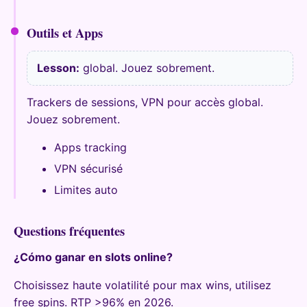
Outils et Apps
Lesson:
global. Jouez sobrement.
Trackers de sessions, VPN pour accès global.
Jouez sobrement.
Apps tracking
VPN sécurisé
Limites auto
Questions fréquentes
¿Cómo ganar en slots online?
Choisissez haute volatilité pour max wins, utilisez
free spins. RTP >96% en 2026.