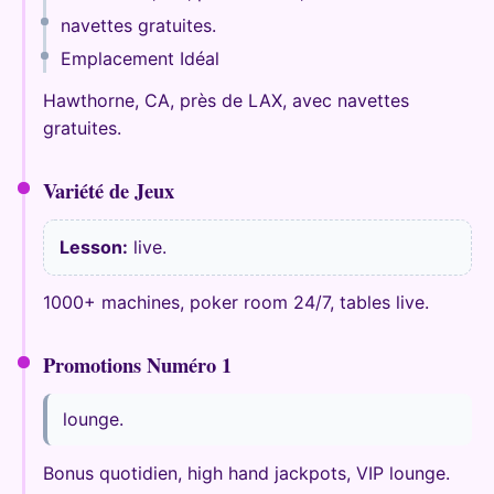
navettes gratuites.
Emplacement Idéal
Hawthorne, CA, près de LAX, avec navettes
gratuites.
Variété de Jeux
Lesson:
live.
1000+ machines, poker room 24/7, tables live.
Promotions Numéro 1
lounge.
Bonus quotidien, high hand jackpots, VIP lounge.