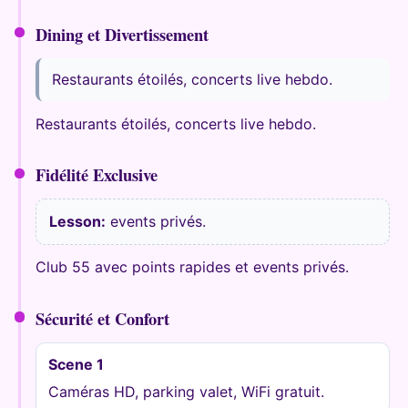
Dining et Divertissement
Restaurants étoilés, concerts live hebdo.
Restaurants étoilés, concerts live hebdo.
Fidélité Exclusive
Lesson:
events privés.
Club 55 avec points rapides et events privés.
Sécurité et Confort
Scene 1
Caméras HD, parking valet, WiFi gratuit.