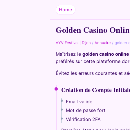
Home
Golden Casino Onlin
VYV Festival | Dijon
/
Annuaire
/
golden c
Maîtrisez le
golden casino online 
préférés sur cette plateforme dor
Évitez les erreurs courantes et s
Création de Compte Initial
Email valide
Mot de passe fort
Vérification 2FA