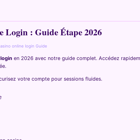
e Login : Guide Étape 2026
asino online login Guide
login
en 2026 avec notre guide complet. Accédez rapideme
ée.
écurisez votre compte pour sessions fluides.
e