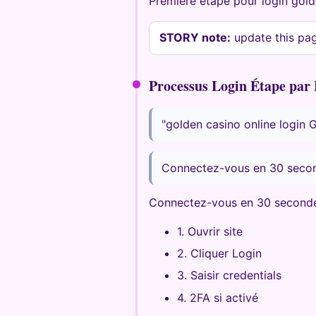
Première étape pour login gold
STORY note:
update this page
Processus Login Étape par
"golden casino online login 
Connectez-vous en 30 seco
Connectez-vous en 30 second
1. Ouvrir site
2. Cliquer Login
3. Saisir credentials
4. 2FA si activé