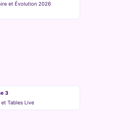
oire et Évolution 2026
e 3
 et Tables Live