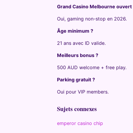
Grand Casino Melbourne ouvert 
Oui, gaming non-stop en 2026.
Âge minimum ?
21 ans avec ID valide.
Meilleurs bonus ?
500 AUD welcome + free play.
Parking gratuit ?
Oui pour VIP members.
Sujets connexes
emperor casino chip