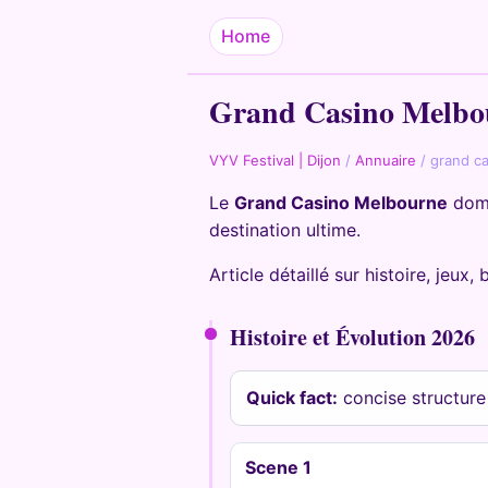
Home
Grand Casino Melbo
VYV Festival | Dijon
/
Annuaire
/
grand c
Le
Grand Casino Melbourne
domi
destination ultime.
Article détaillé sur histoire, jeux, 
Histoire et Évolution 2026
Quick fact:
concise structure
Scene 1