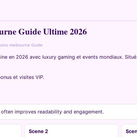
urne Guide Ultime 2026
asino melbourne Guide
ne en 2026 avec luxury gaming et events mondiaux. Situé 
bonus et visites VIP.
 often improves readability and engagement.
Scene 2
Scen