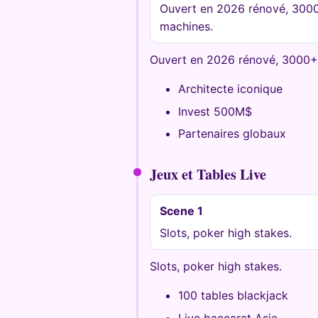
Ouvert en 2026 rénové, 300
machines.
Ouvert en 2026 rénové, 3000+
Architecte iconique
Invest 500M$
Partenaires globaux
Jeux et Tables Live
Scene 1
Slots, poker high stakes.
Slots, poker high stakes.
100 tables blackjack
Live baccarat Asie