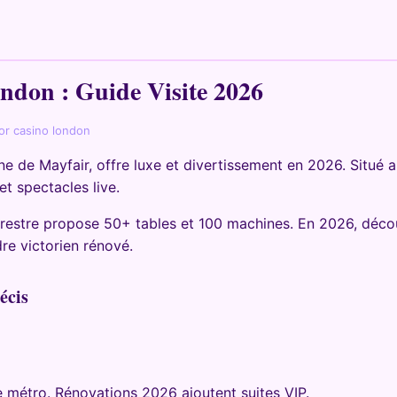
ndon : Guide Visite 2026
or casino london
 de Mayfair, offre luxe et divertissement en 2026. Situé au 
et spectacles live.
rrestre propose 50+ tables et 100 machines. En 2026, déco
re victorien rénové.
écis
e métro. Rénovations 2026 ajoutent suites VIP.