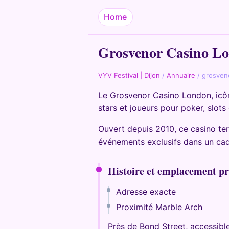
Home
Grosvenor Casino Lo
VYV Festival | Dijon
/
Annuaire
/
grosven
Le Grosvenor Casino London, icône
stars et joueurs pour poker, slots 
Ouvert depuis 2010, ce casino te
événements exclusifs dans un cad
Histoire et emplacement pr
Adresse exacte
Proximité Marble Arch
Près de Bond Street, accessibl