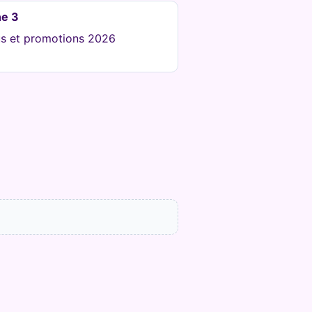
e 3
s et promotions 2026