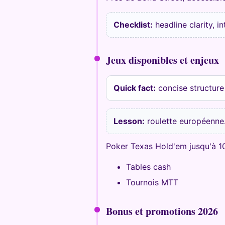
Checklist:
headline clarity, i
Jeux disponibles et enjeux
Quick fact:
concise structure
Lesson:
roulette européenne. 
Poker Texas Hold'em jusqu'à 10
Tables cash
Tournois MTT
Bonus et promotions 2026