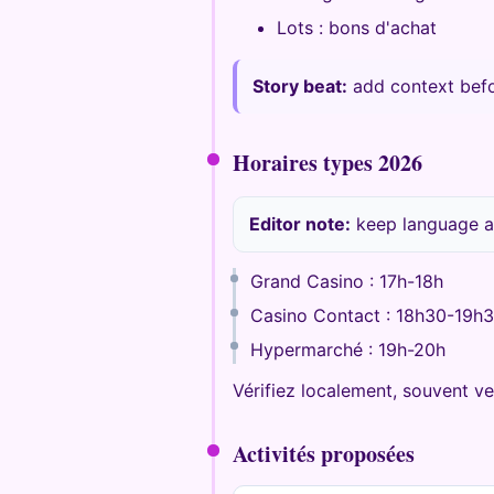
Lots : bons d'achat
Story beat:
add context bef
Horaires types 2026
Editor note:
keep language an
Grand Casino : 17h-18h
Casino Contact : 18h30-19h
Hypermarché : 19h-20h
Vérifiez localement, souvent ve
Activités proposées