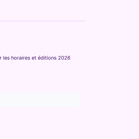
 les horaires et éditions 2026