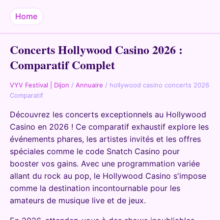
Home
Concerts Hollywood Casino 2026 :
Comparatif Complet
VYV Festival | Dijon
/
Annuaire
/
hollywood casino concerts 2026
Comparatif
Découvrez les concerts exceptionnels au Hollywood
Casino en 2026 ! Ce comparatif exhaustif explore les
événements phares, les artistes invités et les offres
spéciales comme le code Snatch Casino pour
booster vos gains. Avec une programmation variée
allant du rock au pop, le Hollywood Casino s'impose
comme la destination incontournable pour les
amateurs de musique live et de jeux.