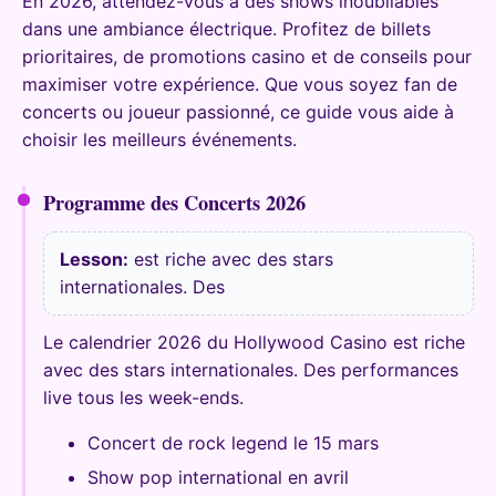
En 2026, attendez-vous à des shows inoubliables
dans une ambiance électrique. Profitez de billets
prioritaires, de promotions casino et de conseils pour
maximiser votre expérience. Que vous soyez fan de
concerts ou joueur passionné, ce guide vous aide à
choisir les meilleurs événements.
Programme des Concerts 2026
Lesson:
est riche avec des stars
internationales. Des
Le calendrier 2026 du Hollywood Casino est riche
avec des stars internationales. Des performances
live tous les week-ends.
Concert de rock legend le 15 mars
Show pop international en avril