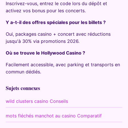
Inscrivez-vous, entrez le code lors du dépôt et
activez vos bonus pour les concerts.
Y a-t-il des offres spéciales pour les billets ?
Oui, packages casino + concert avec réductions
jusqu'à 30% via promotions 2026.
Où se trouve le Hollywood Casino ?
Facilement accessible, avec parking et transports en
commun dédiés.
Sujets connexes
wild clusters casino Conseils
mots fléchés manchot au casino Comparatif