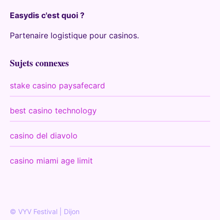
Easydis c'est quoi ?
Partenaire logistique pour casinos.
Sujets connexes
stake casino paysafecard
best casino technology
casino del diavolo
casino miami age limit
© VYV Festival | Dijon