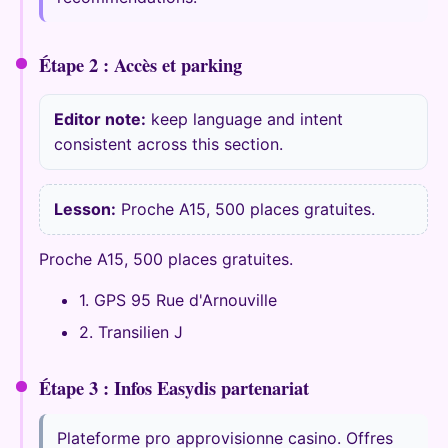
Étape 2 : Accès et parking
Editor note:
keep language and intent
consistent across this section.
Lesson:
Proche A15, 500 places gratuites.
Proche A15, 500 places gratuites.
1. GPS 95 Rue d'Arnouville
2. Transilien J
Étape 3 : Infos Easydis partenariat
Plateforme pro approvisionne casino. Offres