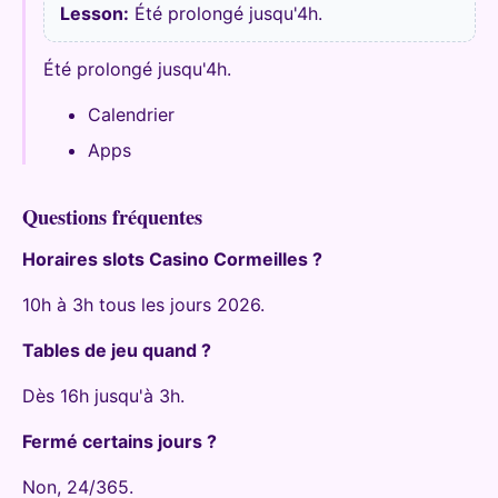
Lesson:
Été prolongé jusqu'4h.
Été prolongé jusqu'4h.
Calendrier
Apps
Questions fréquentes
Horaires slots Casino Cormeilles ?
10h à 3h tous les jours 2026.
Tables de jeu quand ?
Dès 16h jusqu'à 3h.
Fermé certains jours ?
Non, 24/365.