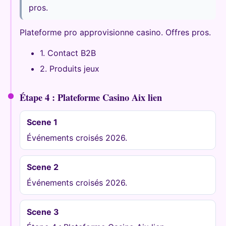
pros.
Plateforme pro approvisionne casino. Offres pros.
1. Contact B2B
2. Produits jeux
Étape 4 : Plateforme Casino Aix lien
Scene 1
Événements croisés 2026.
Scene 2
Événements croisés 2026.
Scene 3