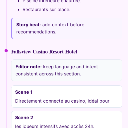
Piscine intérieure chauffée.
Restaurants sur place.
Story beat:
add context before
recommendations.
Fallsview Casino Resort Hotel
Editor note:
keep language and intent
consistent across this section.
Scene 1
Directement connecté au casino, idéal pour
Scene 2
les joueurs intensifs avec accès 24h.