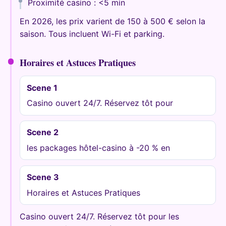
Proximité casino : <5 min
En 2026, les prix varient de 150 à 500 € selon la
saison. Tous incluent Wi-Fi et parking.
Horaires et Astuces Pratiques
Scene 1
Casino ouvert 24/7. Réservez tôt pour
Scene 2
les packages hôtel-casino à -20 % en
Scene 3
Horaires et Astuces Pratiques
Casino ouvert 24/7. Réservez tôt pour les