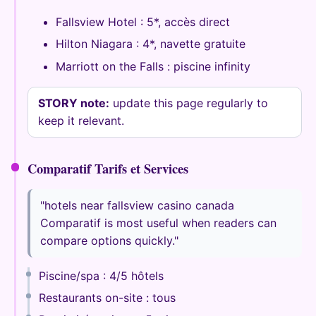
Fallsview Hotel : 5*, accès direct
Hilton Niagara : 4*, navette gratuite
Marriott on the Falls : piscine infinity
STORY note:
update this page regularly to
keep it relevant.
Comparatif Tarifs et Services
"hotels near fallsview casino canada
Comparatif is most useful when readers can
compare options quickly."
Piscine/spa : 4/5 hôtels
Restaurants on-site : tous