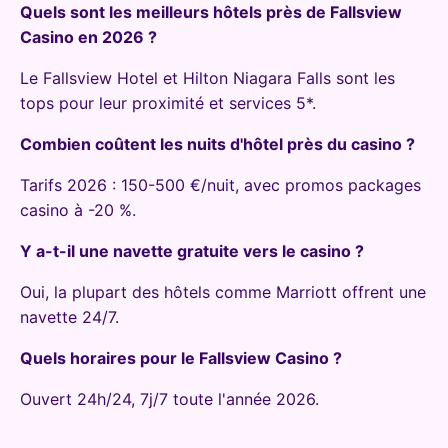
Quels sont les meilleurs hôtels près de Fallsview
Casino en 2026 ?
Le Fallsview Hotel et Hilton Niagara Falls sont les
tops pour leur proximité et services 5*.
Combien coûtent les nuits d'hôtel près du casino ?
Tarifs 2026 : 150-500 €/nuit, avec promos packages
casino à -20 %.
Y a-t-il une navette gratuite vers le casino ?
Oui, la plupart des hôtels comme Marriott offrent une
navette 24/7.
Quels horaires pour le Fallsview Casino ?
Ouvert 24h/24, 7j/7 toute l'année 2026.