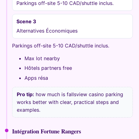
Parkings off-site 5-10 CAD/shuttle inclus.
Scene 3
Alternatives Économiques
Parkings off-site 5-10 CAD/shuttle inclus.
Max lot nearby
Hôtels partners free
Apps résa
Pro tip:
how much is fallsview casino parking
works better with clear, practical steps and
examples.
Intégration Fortune Rangers