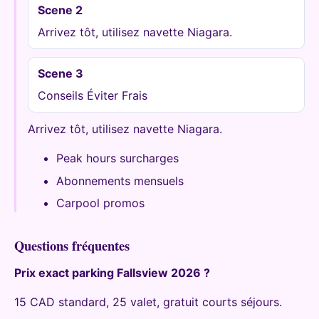
Scene 2
Arrivez tôt, utilisez navette Niagara.
Scene 3
Conseils Éviter Frais
Arrivez tôt, utilisez navette Niagara.
Peak hours surcharges
Abonnements mensuels
Carpool promos
Questions fréquentes
Prix exact parking Fallsview 2026 ?
15 CAD standard, 25 valet, gratuit courts séjours.