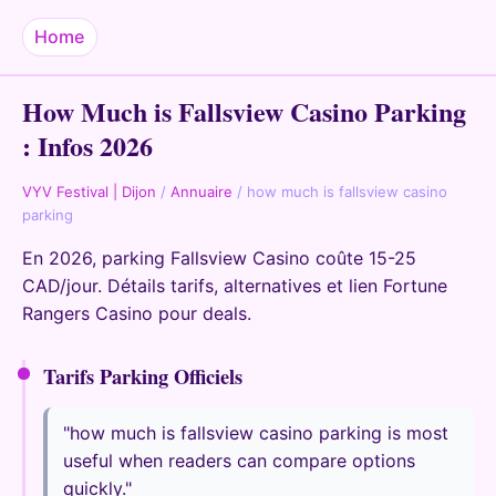
Home
How Much is Fallsview Casino Parking
: Infos 2026
VYV Festival | Dijon
/
Annuaire
/
how much is fallsview casino
parking
En 2026, parking Fallsview Casino coûte 15-25
CAD/jour. Détails tarifs, alternatives et lien Fortune
Rangers Casino pour deals.
Tarifs Parking Officiels
"how much is fallsview casino parking is most
useful when readers can compare options
quickly."