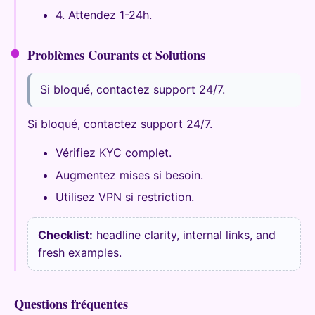
4. Attendez 1-24h.
Problèmes Courants et Solutions
Si bloqué, contactez support 24/7.
Si bloqué, contactez support 24/7.
Vérifiez KYC complet.
Augmentez mises si besoin.
Utilisez VPN si restriction.
Checklist:
headline clarity, internal links, and
fresh examples.
Questions fréquentes