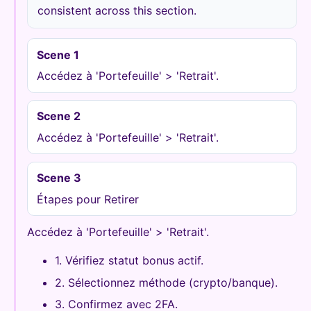
consistent across this section.
Scene 1
Accédez à 'Portefeuille' > 'Retrait'.
Scene 2
Accédez à 'Portefeuille' > 'Retrait'.
Scene 3
Étapes pour Retirer
Accédez à 'Portefeuille' > 'Retrait'.
1. Vérifiez statut bonus actif.
2. Sélectionnez méthode (crypto/banque).
3. Confirmez avec 2FA.