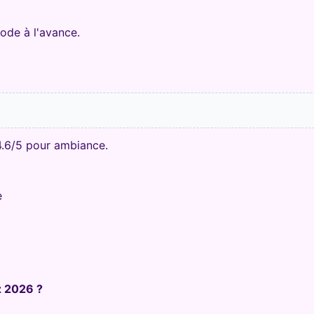
ode à l'avance.
4.6/5 pour ambiance.
e
z 2026 ?