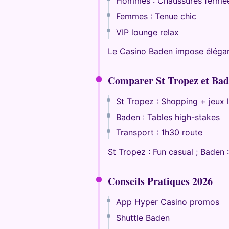
Hommes : Chaussures fermé
Femmes : Tenue chic
VIP lounge relax
Le Casino Baden impose éléganc
Comparer St Tropez et Ba
St Tropez : Shopping + jeux 
Baden : Tables high-stakes
Transport : 1h30 route
St Tropez : Fun casual ; Baden
Conseils Pratiques 2026
App Hyper Casino promos
Shuttle Baden