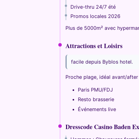
Drive-thru 24/7 été
Promos locales 2026
Plus de 5000m² avec hypermarch
Attractions et Loisirs
facile depuis Byblos hotel.
Proche plage, idéal avant/after
Paris PMU/FDJ
Resto brasserie
Événements live
Dresscode Casino Baden Ex