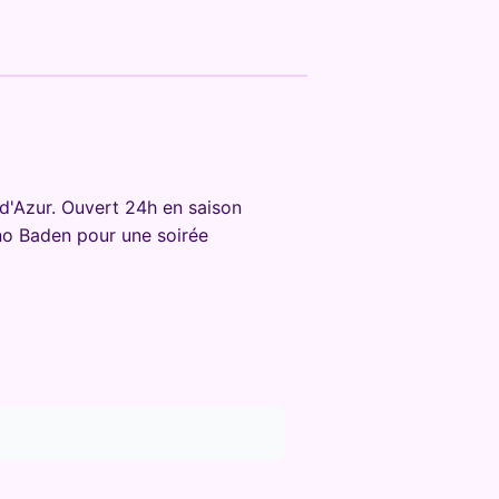
d'Azur. Ouvert 24h en saison
ino Baden pour une soirée