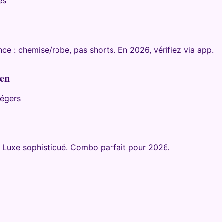
es
e : chemise/robe, pas shorts. En 2026, vérifiez via app.
den
légers
 : Luxe sophistiqué. Combo parfait pour 2026.